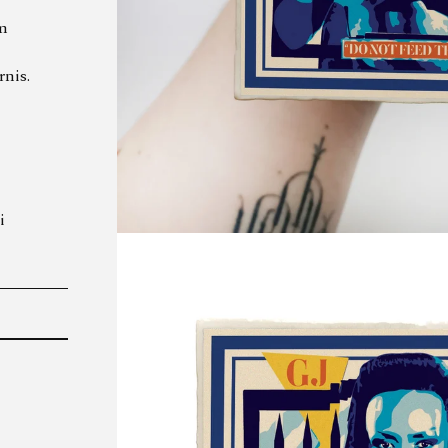
cm
rnis.
i