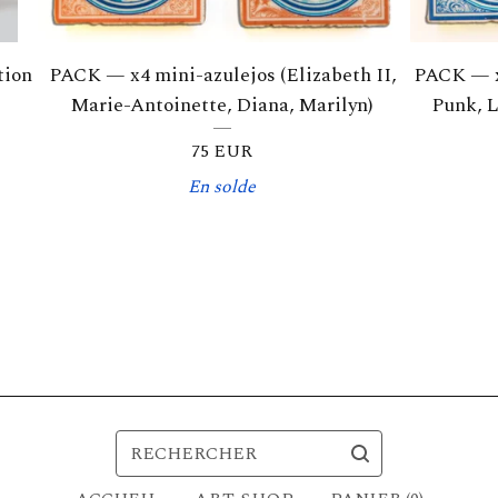
tion
PACK — x4 mini-azulejos (Elizabeth II,
PACK — x4
Marie-Antoinette, Diana, Marilyn)
Punk, L
75
EUR
En solde
RECHERCHER