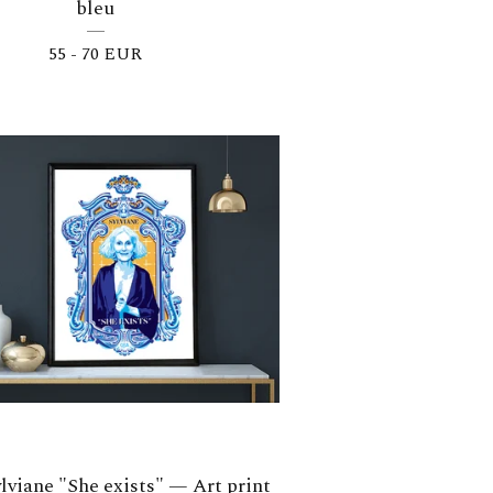
bleu
55 - 70
EUR
lviane "She exists" — Art print