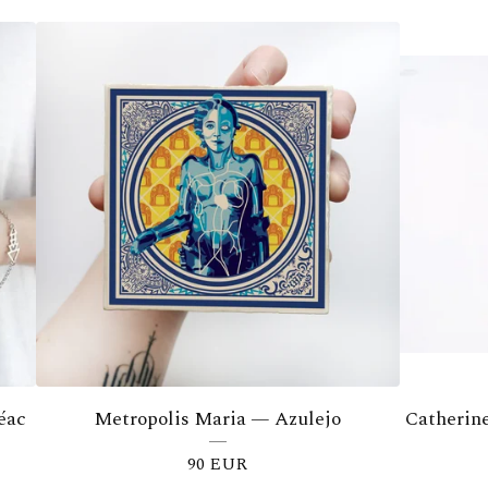
éac
Metropolis Maria — Azulejo
Catherin
90
EUR