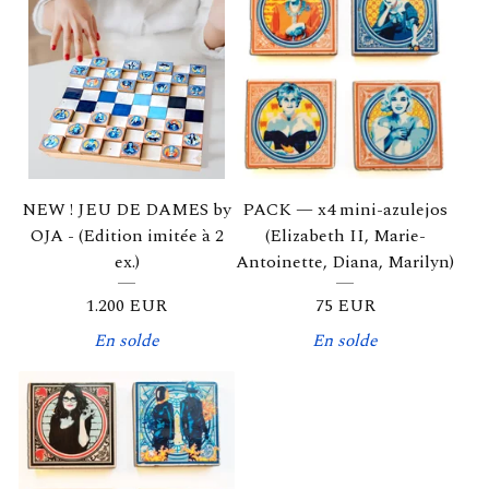
NEW ! JEU DE DAMES by
PACK — x4 mini-azulejos
OJA - (Edition imitée à 2
(Elizabeth II, Marie-
ex.)
Antoinette, Diana, Marilyn)
1.200
EUR
75
EUR
En solde
En solde