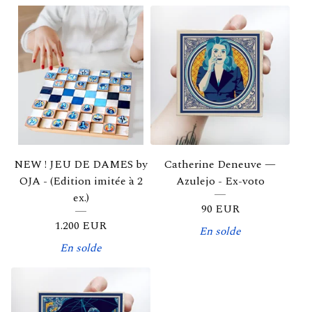
NEW ! JEU DE DAMES by
Catherine Deneuve —
OJA - (Edition imitée à 2
Azulejo - Ex-voto
ex.)
90
EUR
1.200
EUR
En solde
En solde