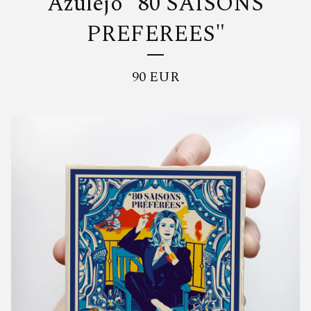
Azulejo "80 SAISONS
PREFEREES"
90
EUR